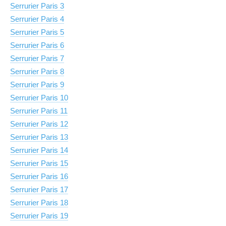
Serrurier Paris 3
Serrurier Paris 4
Serrurier Paris 5
Serrurier Paris 6
Serrurier Paris 7
Serrurier Paris 8
Serrurier Paris 9
Serrurier Paris 10
Serrurier Paris 11
Serrurier Paris 12
Serrurier Paris 13
Serrurier Paris 14
Serrurier Paris 15
Serrurier Paris 16
Serrurier Paris 17
Serrurier Paris 18
Serrurier Paris 19