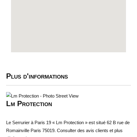
Plus d'informations
Lm Protection
Le Serrurier à Paris 19 « Lm Protection » est situé 62 B rue de
Romainville Paris 75019. Consulter des avis clients et plus