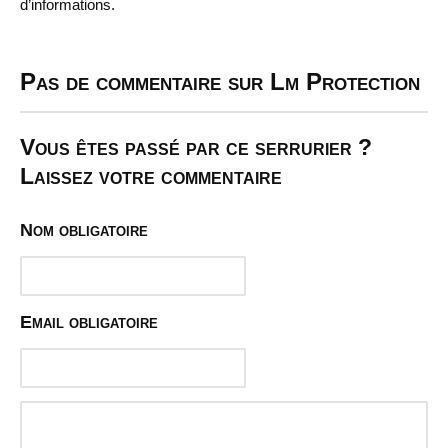
d’informations.
Pas de commentaire sur Lm Protection
Vous êtes passé par ce serrurier ?
Laissez votre commentaire
Nom obligatoire
Email obligatoire